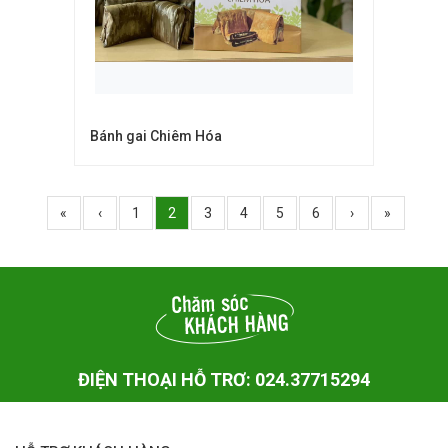
Bánh gai Chiêm Hóa
«
‹
1
2
3
4
5
6
›
»
ĐIỆN THOẠI HỖ TRƠ: 024.37715294