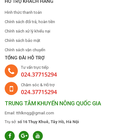
HỖ TRỢ KHÁCH HÀNG
Hình thức thanh toán
Chính sách đổi trả, hoàn tiền
Chính sách xử lý khiếu nại
Chính sách bảo mật
Chính sách vận chuyển
TỔNG ĐÀI HỖ TRỢ
Tư vấn trực tiếp
024.37715294
Chăm sóc & Hỗ trợ
024.37715294
TRUNG TÂM KHUYẾN NÔNG QUỐC GIA
Email: tthlknqg@gmail.com
Trụ sở :
số 16 Thụy Khuê, Tây Hồ, Hà Nội