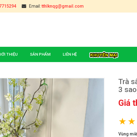
7715294
Email:
tthlknqg@gmail.com
IỚI THIỆU
SẢN PHẨM
LIÊN HỆ
Trà s
3 sao
Giá 
 Đúc (Hậu Giang)
ĐẶC SẢN CHÈ TÂN CƯƠNG
THÁI NGUYÊN(TÚI 0,5KG)
₫
000
y Giòn Yên Châu
Vùng mi