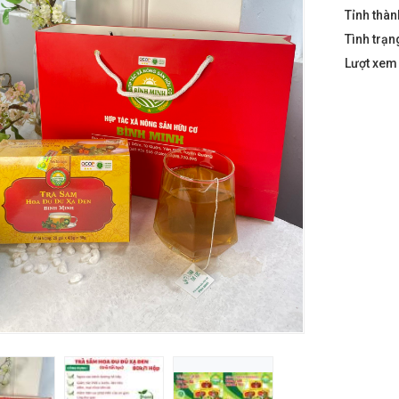
Tỉnh thàn
Tình trạn
Lượt xe
 Nghệ Bắc Kạn - 220g
 Mi Tiên Cô
h Sơn