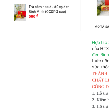
ạ đen
Trà sâm hoa đu đủ xạ đen
Trà sâm hoa
ao)
Bình Minh (OCOP 3 sao)
Bình Minh (
₫
₫
000
000
MÔ TẢ S
Hợp tác 
của HTX 
đen Bình
thức uốn
sức khỏe,
THÀNH 
CHẤT L
CÔNG D
1. Hỗ trợ
2. Kiềm h
3. Hỗ tr