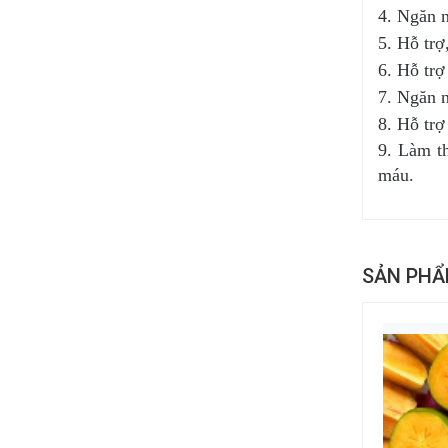
4. Ngăn 
5. Hỗ trợ
6. Hỗ trợ
7. Ngăn 
8. Hỗ trợ
9. Làm t
máu.
SẢN PHẨ