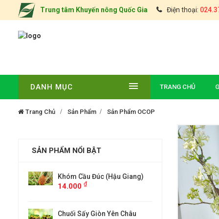
Trung tâm Khuyến nông Quốc Gia
Điện thoại:
024.3
DANH MỤC
TRANG CHỦ
G
Trang Chủ
Sản Phẩm
Sản Phẩm OCOP
SẢN PHẨM NỔI BẬT
u Giang)
ĐẶC SẢN CHÈ TÂN CƯƠNG
Khóm Cầu
₫
14.000
THÁI NGUYÊN(TÚI 0,5KG)
₫
000
ên Châu
Chuối Sấ