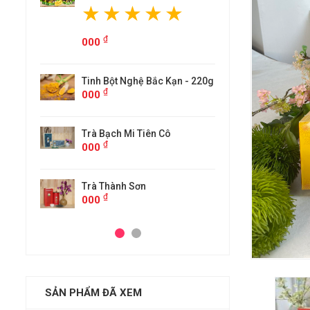
₫
000
 Kạn - 220g
Tinh Bột
₫
000
Cô
Trà Bạch
₫
000
Trà Thàn
₫
000
SẢN PHẨM ĐÃ XEM