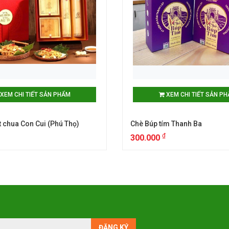
XEM CHI TIẾT SẢN PHẨM
XEM CHI TIẾT SẢN P
ịt chua Con Cui (Phú Thọ)
Chè Búp tím Thanh Ba
₫
300.000