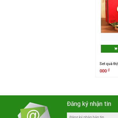
Set quà th
₫
000
Đăng ký nhận tin