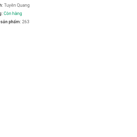
h:
Tuyên Quang
g:
Còn hàng
m sản phẩm:
263