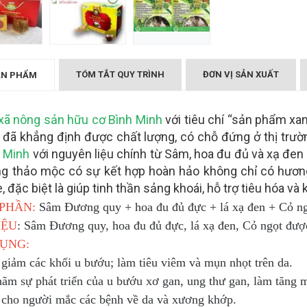
 đu đủ xạ đen
Trà sâm hoa đu đủ xạ đen
OCOP 3 sao)
Bình Minh (OCOP 3 sao)
₫
000
TÓM TẮT QUY TRÌNH
ĐƠN VỊ SẢN XUẤT
ẢN PHẨM
xã nông sản hữu cơ Bình Minh
với tiêu chí “sản phẩm xa
đã khẳng định được chất lượng, có chỗ đứng ở thị trườn
 Minh
với nguyên liệu chính từ Sâm, hoa đu đủ và xạ đen
g thảo mộc có sự kết hợp hoàn hảo không chỉ có hương
 đặc biệt là giúp tinh thần sảng khoái, hỗ trợ tiêu hóa và
PHẦN:
Sâm Đương quy + hoa đu đủ đực + lá xạ đen + Cỏ ng
IỆU
: Sâm Đương quy, hoa đu đủ đực, lá xạ đen, Cỏ ngọt được
ỤNG:
 giảm các khối u bướu; làm tiêu viêm và mụn nhọt trên da.
ãm sự phát triển của u bướu xơ gan, ung thư gan, làm tăng m
ợ cho người mắc các bệnh về da và xương khớp.