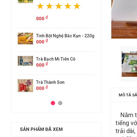
000
 Bắc Kạn - 220g
Tinh
000
iên Cô
Trà 
000
n
Trà 
000
MÔ TẢ S
Nằm tro
tiếng v
SẢN PHẨM ĐÃ XEM
trải dà