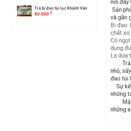
nơi đây
ánh Vân
Trà bí đao túi lọc Khánh Vân
Trà bí đao 
Sản phẩ
₫
₫
80.000
80.000
và gần g
Bí đao:
chất xơ
Cỏ ngọt
dụng đư
Lá dứa 
Trải qu
nhỏ, sấ
đao túi 
Sự kết h
những t
Mặc dù 
những a