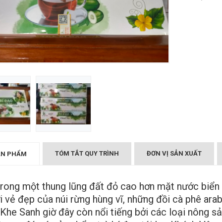
₫
 Bột Nghệ Bắc Kạn - 220g
₫
Bạch Mi Tiên Cô
₫
Thành Sơn
₫
TÓM TẮT QUY TRÌNH
ĐƠN VỊ SẢN XUẤT
ẢN PHẨM
ng một thung lũng đất đỏ cao hơn mặt nước biển
ới vẻ đẹp của núi rừng hùng vĩ, những đồi cà phê ar
i, Khe Sanh giờ đây còn nổi tiếng bởi các loại nông