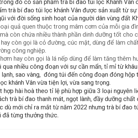
 trong đó có sản phẩm trà bí đao túi lọc Khánh Vân 
túi lọc Khánh Vân
Trà bí đao túi lọc Khánh Vân
m trà bí đao túi lọc khánh Vân được sản xuất từ sự 
₫
80.000
ũi với đời sống sinh hoạt của người dân vùng đất Kh
 loại quả quen thuộc trong mâm cơm của mỗi gia đình
 mà còn chứa nhiều thành phần dinh dưỡng tốt cho c
 hay còn gọi là cỏ đường, cúc mật, dùng để làm chất
ờng công nghiệp.
thơm hay còn gọi là lá nếp dùng để làm tăng thêm h
a nhiều công đoạn với sự cần mẩn, tỉ mỉ từ khâu lự
y lạnh, sao vàng, đóng túi đến công đoạn đóng hộp 
lọc khánh Vân vừa tiện lợi, vừa sang trọng.
ợp hài hoà theo tỉ lệ phù hợp giữa 3 loại nguyên li
ách trà bí đao thanh mát, ngọt lành, đầy dưỡng chất
mới chỉ ra mắt từ năm 2022 nhưng trà bí đao túi
i đã từng thưởng thức.