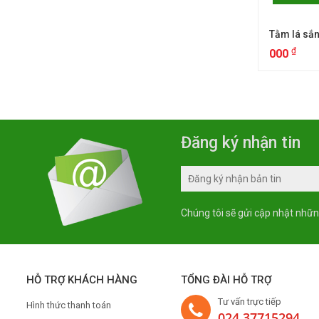
Tằm lá sắn
₫
000
Đăng ký nhận tin
Chúng tôi sẽ gửi cập nhật nhữn
HỖ TRỢ KHÁCH HÀNG
TỔNG ĐÀI HỖ TRỢ
Tư vấn trực tiếp
Hình thức thanh toán
024.37715294