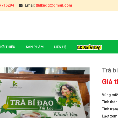
7715294
Email:
tthlknqg@gmail.com
IỚI THIỆU
SẢN PHẨM
LIÊN HỆ
Trà b
Giá 
Vùng mi
 Cầu Đúc (Hậu Giang)
ĐẶC SẢN CHÈ TÂN CƯƠNG
₫
000
THÁI NGUYÊN(TÚI 0,5KG)
Tỉnh thàn
₫
000
Tình trạn
i Sấy Giòn Yên Châu
Lượt xe