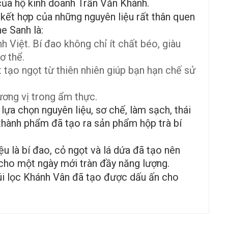
của hộ kinh doanh Trần Văn Khánh.
kết hợp của những nguyên liệu rất thân quen
e Sanh là:
 Việt. Bí đao không chỉ ít chất béo, giàu
ơ thể.
 tạo ngọt từ thiên nhiên giúp bạn hạn chế sử
ương vị trong ẩm thực.
a chọn nguyên liệu, sơ chế, làm sạch, thái
thành phẩm đã tạo ra sản phẩm hộp trà bí
ệu là bí đao, cỏ ngọt và lá dứa đã tạo nên
 cho một ngày mới tràn đầy năng lượng.
 lọc Khánh Vân đã tạo được dấu ấn cho