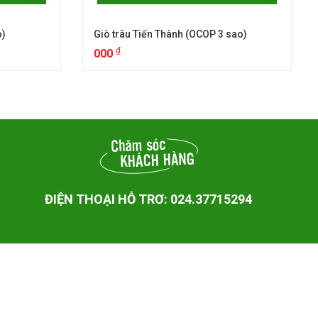
o)
Giò trâu Tiến Thành (OCOP 3 sao)
₫
000
ĐIỆN THOẠI HỖ TRƠ: 024.37715294