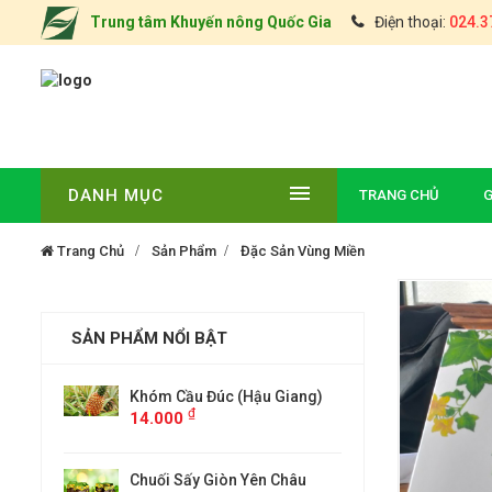
Trung tâm Khuyến nông Quốc Gia
Điện thoại:
024.3
DANH MỤC
TRANG CHỦ
G
Trang Chủ
Sản Phẩm
Đặc Sản Vùng Miền
SẢN PHẨM NỔI BẬT
 (Hậu Giang)
ĐẶC SẢN CHÈ TÂN CƯƠNG
Khóm
14.
THÁI NGUYÊN(TÚI 0,5KG)
₫
000
òn Yên Châu
Chuố