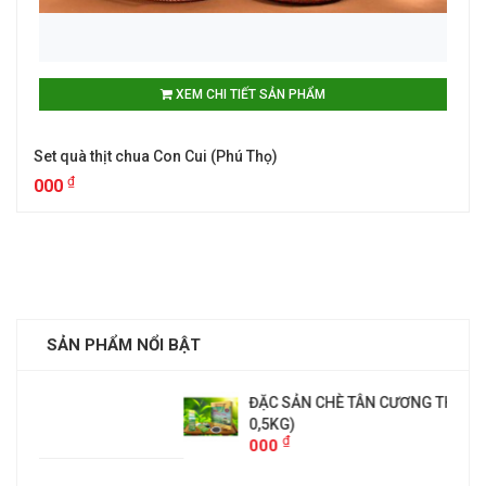
XEM CHI TIẾT SẢN PHẨM
Set quà thịt chua Con Cui (Phú Thọ)
₫
000
SẢN PHẨM NỔI BẬT
ĐẶC SẢN CHÈ TÂN CƯƠNG THÁI NGUYÊN(TÚI
0,5KG)
₫
000