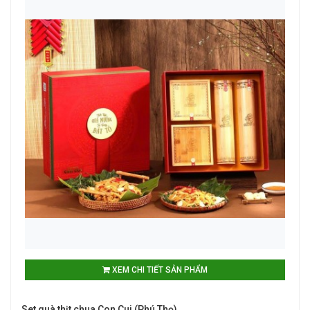
XEM CHI TIẾT SẢN PHẨM
Set quà thịt chua Con Cui (Phú Thọ)