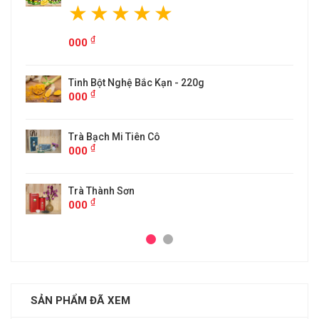
ắc Kạn - 220g
n Cô
SẢN PHẨM ĐÃ XEM