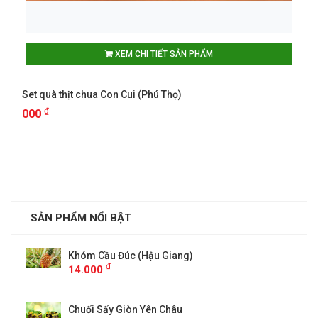
XEM CHI TIẾT SẢN PHẨM
Set quà thịt chua Con Cui (Phú Thọ)
₫
000
SẢN PHẨM NỔI BẬT
Hậu Giang)
ĐẶC SẢN CHÈ TÂN CƯƠNG 
0,5KG)
₫
000
Yên Châu