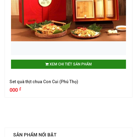
XEM CHI TIẾT SẢN PHẨM
Set quà thịt chua Con Cui (Phú Thọ)
₫
000
SẢN PHẨM NỔI BẬT