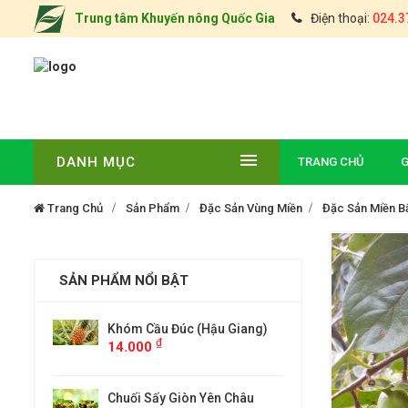
Trung tâm Khuyến nông Quốc Gia
Điện thoại:
024.3
DANH MỤC
TRANG CHỦ
G
Trang Chủ
Sản Phẩm
Đặc Sản Vùng Miền
Đặc Sản Miền B
SẢN PHẨM NỔI BẬT
(Hậu Giang)
ĐẶC SẢN CHÈ TÂN CƯƠNG
Khóm 
14.0
THÁI NGUYÊN(TÚI 0,5KG)
₫
000
 Yên Châu
Chuối