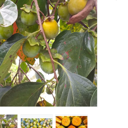
ột Nghệ Bắc Kạn - 220g
ch Mi Tiên Cô
hành Sơn