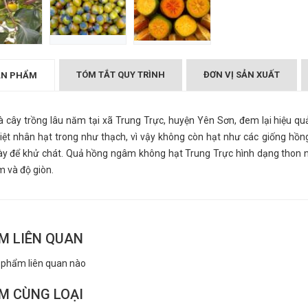
không hạt Trung
Hồng ngâm không hạt Trung
Trực
₫
000
TÓM TẮT QUY TRÌNH
ĐƠN VỊ SẢN XUẤT
ẢN PHẨM
à cây trồng lâu năm tại xã Trung Trực, huyện Yên Sơn, đem lại hiệu quả
iệt nhân hạt trong như thạch, vì vậy không còn hạt như các giống hồn
ày để khử chát. Quả hồng ngâm không hạt Trung Trực hình dạng thon n
 và độ giòn.
M LIÊN QUAN
 phẩm liên quan nào
M CÙNG LOẠI