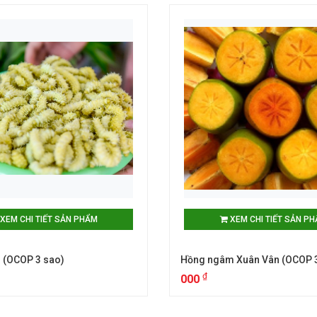
XEM CHI TIẾT SẢN PHẨM
XEM CHI TIẾT SẢN P
 (OCOP 3 sao)
Hồng ngâm Xuân Vân (OCOP 3
₫
000