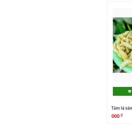
Tằm lá sắn
₫
000