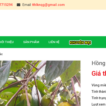
7715294
Email:
tthlknqg@gmail.com
IỚI THIỆU
SẢN PHẨM
LIÊN HỆ
ắc
Hồng 
Giá 
Vùng mi
Cầu Đúc (Hậu Giang)
ĐẶC SẢN CHÈ TÂN CƯƠNG
₫
00
THÁI NGUYÊN(TÚI 0,5KG)
Tỉnh thàn
₫
000
Tình trạn
 Sấy Giòn Yên Châu
Lượt xe