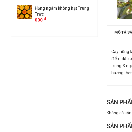
t Trung
Hồng ngâm không hạt Trung
Hồng ngâm 
Trực
Trực
₫
₫
000
000
MÔ TẢ S
Cây hồng l
điểm đặc b
trong 3 ng
hương thơm
SẢN PHẨ
Không có sản
SẢN PHẨ