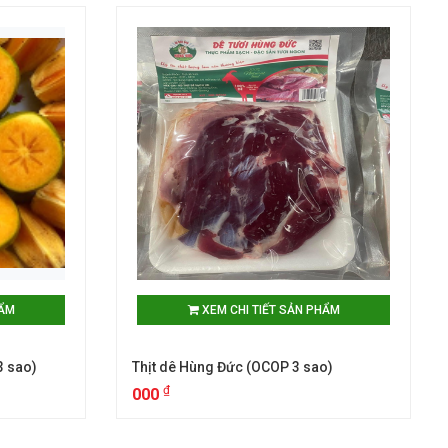
HẨM
XEM CHI TIẾT SẢN PHẨM
 sao)
Thịt dê Hùng Đức (OCOP 3 sao)
₫
000