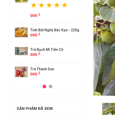
₫
000
Bắc Kạn - 220g
Tinh B
₫
000
ên Cô
Trà Bạ
₫
000
Trà T
₫
000
SẢN PHẨM ĐÃ XEM