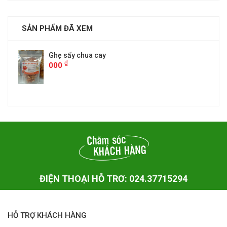
SẢN PHẨM ĐÃ XEM
Ghẹ sấy chua cay
₫
000
ĐIỆN THOẠI HỖ TRƠ: 024.37715294
HỖ TRỢ KHÁCH HÀNG