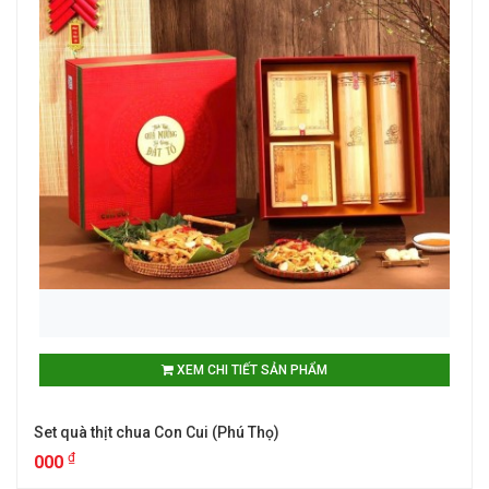
XEM CHI TIẾT SẢN PHẨM
Set quà thịt chua Con Cui (Phú Thọ)
₫
000