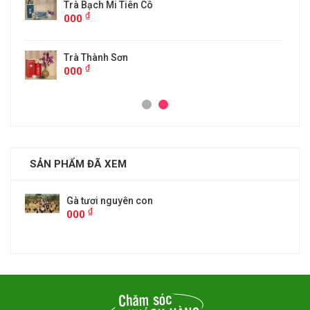
SẢN PHẨM ĐÃ XEM
Gà tươi nguyên con
₫
000