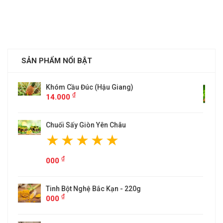
SẢN PHẨM NỔI BẬT
ĐẶC SẢN CHÈ TÂN CƯƠNG THÁI NGUYÊN(T
0,5KG)
₫
000