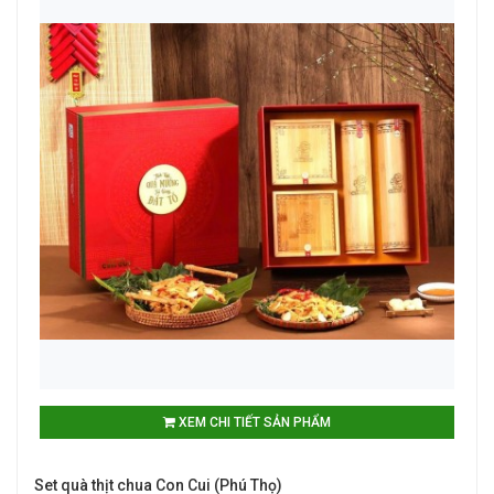
XEM CHI TIẾT SẢN PHẨM
Set quà thịt chua Con Cui (Phú Thọ)