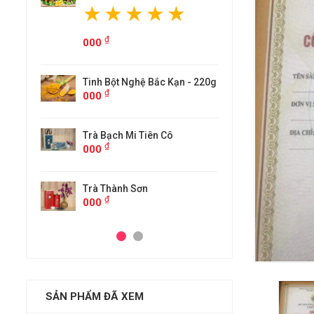
₫
000
ạn - 220g
Tinh Bột Ng
₫
000
Trà Bạch Mi
₫
000
Trà Thành 
₫
000
SẢN PHẨM ĐÃ XEM