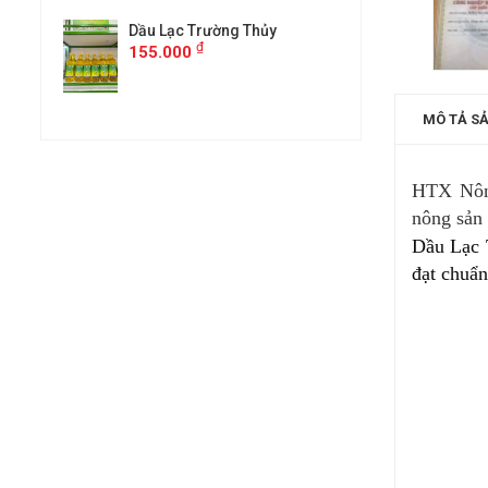
y
Dầu Lạc Trường Thủy
Dầu Lạc Tr
₫
₫
155.000
155.000
MÔ TẢ S
HTX Nông
nông sản 
Dầu Lạc 
đạt chuẩn