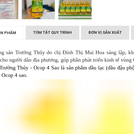
ường Thủy
Dầu Lạc Trường Thủy
₫
155.000
TÓM TẮT QUY TRÌNH
ĐƠN VỊ SẢN XUẤT
ẢN PHẨM
 sản Trường Thủy do chị Đinh Thị Mai Hoa sáng lập, khô
cho người dân địa phương, góp phần phát triển kinh tế vùng
Trường Thủy - Ocop 4 Sao là sản phẩm dầu lạc (dầu đậu phộ
 Ocop 4 sao.