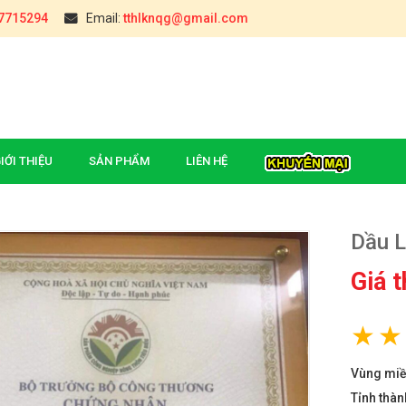
7715294
Email:
tthlknqg@gmail.com
IỚI THIỆU
SẢN PHẨM
LIÊN HỆ
Dầu L
Giá 
úc (Hậu Giang)
ĐẶC SẢN CHÈ TÂN CƯƠNG
THÁI NGUYÊN(TÚI 0,5KG)
₫
000
Vùng mi
iòn Yên Châu
Tỉnh thàn