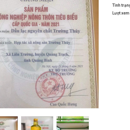
Tình trạn
Lượt xe
hệ Bắc Kạn - 220g
 Tiên Cô
Sơn