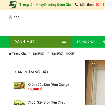
Trung tâm Khuyến nông Quốc Gia
Điện thoại:
024.3
DANH MỤC
TRANG CHỦ
G
Trang Chủ
Sản Phẩm
Sản Phẩm OCOP
SẢN PHẨM NỔI BẬT
Giang)
ĐẶC SẢN CHÈ TÂN CƯƠNG
Khóm Cầu Đ
₫
14.000
THÁI NGUYÊN(TÚI 0,5KG)
₫
000
Châu
Chuối Sấy G