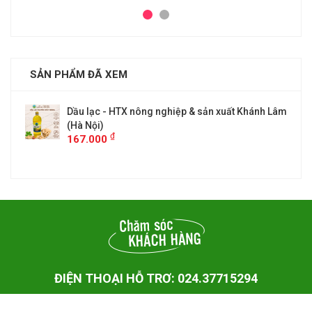
SẢN PHẨM ĐÃ XEM
nh Lâm
Dầu lạc - HTX nông nghiệp & sản xuất Khánh Lâm
(Hà Nội)
₫
167.000
ĐIỆN THOẠI HỖ TRƠ: 024.37715294