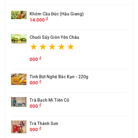
u Giang)
ĐẶC SẢN CHÈ TÂN CƯƠNG TH
0,5KG)
₫
000
n Châu
 Kạn - 220g
Cô