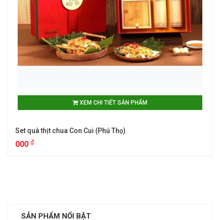
XEM CHI TIẾT SẢN PHẨM
Set quà thịt chua Con Cui (Phú Thọ)
₫
000
SẢN PHẨM NỔI BẬT