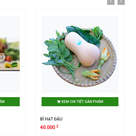
HẨM
XEM CHI TIẾT SẢN PHẨM
BÍ HẠT ĐẬU
₫
40.000