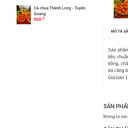
- Tuyên
Cà chua Thành Long - Tuyên
Cà chua Thà
Quang
Quang
₫
₫
000
000
MÔ TẢ S
Sản phẩm
tiêu chuẩ
trồng, ch
da căng b
Giá bán 1
SẢN PHẨ
Không có sản