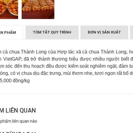
nh Long - Tuyên
Cà chua Thành Long - Tuyên
Quang
₫
000
TÓM TẮT QUY TRÌNH
ĐƠN VỊ SẢN XUẤT
ẢN PHẨM
 cà chua Thành Long của Hợp tác xã cà chua Thành Long, h
n VietGAP, đã trở thành thương hiệu được nhiều người biết đ
ăm sóc đến thu hoạch đều được kiểm soát nghiêm ngặt, đảm bả
óng, có vị chua dịu đặc trưng, mùi thơm nhẹ, tươi ngon rất bổ
5.000 đồng/kg
M LIÊN QUAN
 phẩm liên quan nào