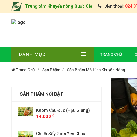
Trung tâm Khuyến nông Quốc Gia
Điện thoại:
024.3
DANH MỤC
TRANG CHỦ
G
Trang Chủ
Sản Phẩm
Sản Phẩm Mô Hình Khuyến Nông
SẢN PHẨM NỔI BẬT
 Giang)
ĐẶC SẢN CHÈ TÂN CƯƠNG
Khóm Cầu 
₫
14.000
THÁI NGUYÊN(TÚI 0,5KG)
₫
000
n Châu
Chuối Sấy