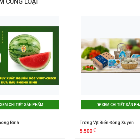
M CÙNG LOẠI
XEM CHI TIẾT SẢN PHẨM
XEM CHI TIẾT SẢN P
hong Bình
Trứng Vịt Biển Đông Xuyên
₫
5.500