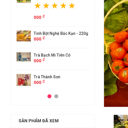
₫
000
Kạn - 220g
Tinh Bột 
₫
000
ô
Trà Bạch 
₫
000
Trà Thành
₫
000
SẢN PHẨM ĐÃ XEM