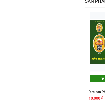
SẢN PHẨ
Dưa hấu P
₫
10.000