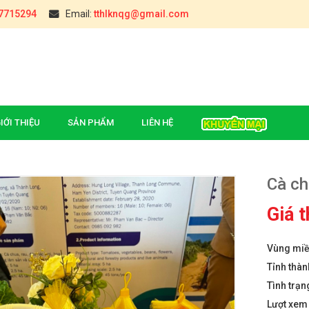
7715294
Email:
tthlknqg@gmail.com
IỚI THIỆU
SẢN PHẨM
LIÊN HỆ
Cà ch
Giá 
Vùng mi
Đúc (Hậu Giang)
ĐẶC SẢN CHÈ TÂN CƯƠNG
THÁI NGUYÊN(TÚI 0,5KG)
Tỉnh thàn
₫
000
Tình trạn
 Giòn Yên Châu
Lượt xe