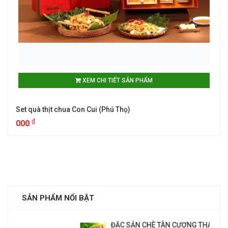
XEM CHI TIẾT SẢN PHẨM
Set quà thịt chua Con Cui (Phú Thọ)
₫
000
SẢN PHẨM NỔI BẬT
ĐẶC SẢN CHÈ TÂN CƯƠNG THÁI NGUYÊN(TÚI