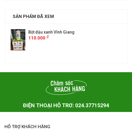
SẢN PHẨM ĐÃ XEM
Bột đậu xanh Vĩnh Giang
₫
110.000
ĐIỆN THOẠI HỖ TRƠ: 024.37715294
HỖ TRỢ KHÁCH HÀNG