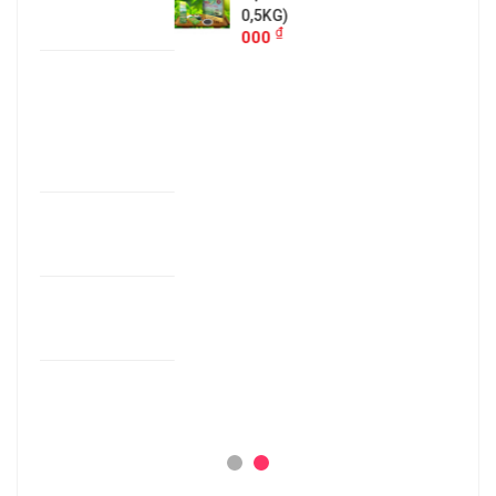
0,5KG)
₫
000