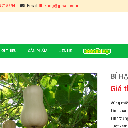
7715294
Email:
tthlknqg@gmail.com
IỚI THIỆU
SẢN PHẨM
LIÊN HỆ
BÍ H
Giá 
Vùng mi
úc (Hậu Giang)
ĐẶC SẢN CHÈ TÂN CƯƠNG
THÁI NGUYÊN(TÚI 0,5KG)
Tỉnh thàn
₫
000
Tình trạn
iòn Yên Châu
Lượt xe