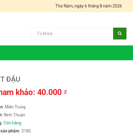
Thứ Năm, ngày 6 tháng 8 năm 2026
ẠT ĐẬU
tham khảo: 40.000
₫
ền:
Miền Trung
h:
Ninh Thuận
g:
Còn hàng
m sản phẩm:
3185