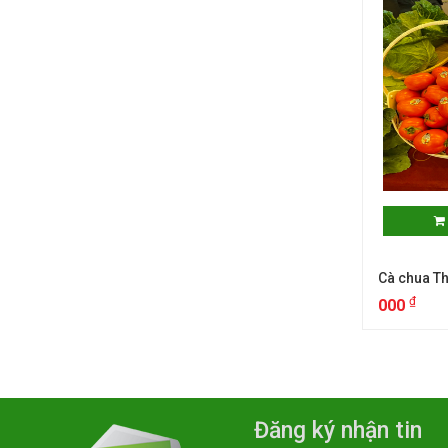
Cà chua T
₫
000
Đăng ký nhận tin