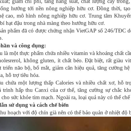
xuất; giảm chi phí, tăng năng suất, chất lượng cây trồng,
hống hướng tới nền nông nghiệp hữu cơ. Đồng thời, tạo
BÍ HẠT ĐẬU
₫
40.000
hệ cao, mô hình nông nghiệp hữu cơ. Trung tâm Khuyến
bí hạt đậu trong nhà màng theo hướng hữu cơ.
 sản phẩm đã có được chứng nhận VietGAP số 246/TĐC do
p.
hần và công dụng:
ậu là một thực phẩm chứa nhiều vitamin và khoáng chất cần
lesrerol, không gluten, ít chất béo. Đặt biệt, rất giàu v
t triển não bộ, bổ mắt, giảm cân hiệu quả, tăng cường hệ
a, hỗ trợ tiêu hóa.
ậu chứa một lượng thấp Calories và nhiều chất xơ, hỗ trợ
á trình hấp thu Canxi của cơ thể, tăng cường sự chắc k
tốt cho sức khỏe tim mạch. Ngoài ra, loại quả này có thể c
ẫn sử dụng và cách chế biến
thu hoạch với độ chín già nên có thể bảo quản ở nhiệt độ