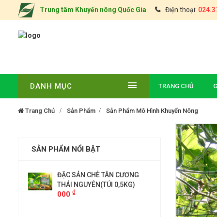
Trung tâm Khuyến nông Quốc Gia
Điện thoại:
024.3
DANH MỤC
TRANG CHỦ
G
Trang Chủ
Sản Phẩm
Sản Phẩm Mô Hình Khuyến Nông
SẢN PHẨM NỔI BẬT
Giang)
ĐẶC SẢN CHÈ TÂN CƯƠNG
Khóm Cầu Đ
₫
14.000
THÁI NGUYÊN(TÚI 0,5KG)
₫
000
Châu
Chuối Sấy G