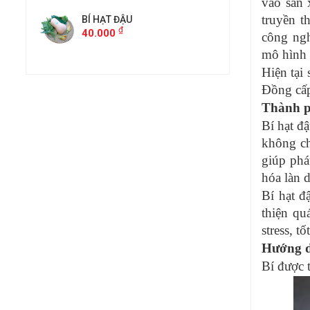
vào sản 
truyền t
BÍ HẠT ĐẬU
BÍ HẠT ĐẬU
₫
₫
40.000
40.000
công ng
mô hình 
Hiện tại
Đồng cấ
Thành p
Bí hạt đ
không cho
giúp phá
hóa làn d
Bí hạt đ
thiện qu
stress, 
Hướng d
Bí được 