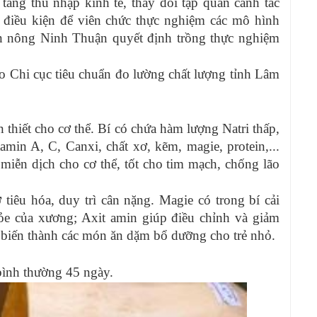
 tăng thu nhập kinh tế, thay đổi tập quán canh tác
 điều kiện để viên chức thực nghiệm các mô hình
 nông Ninh Thuận quyết định trồng thực nghiệm
 Chi cục tiêu chuẩn đo lường chất lượng tỉnh Lâm
 thiết cho cơ thể. Bí có chứa hàm lượng Natri thấp,
itamin A, C, Canxi, chất xơ, kẽm, magie, protein,...
 miễn dịch cho cơ thể, tốt cho tim mạch, chống lão
 tiêu hóa, duy trì cân nặng. Magie có trong bí cải
hỏe của xương; Axit amin giúp điều chỉnh và giảm
hế biến thành các món ăn dặm bổ dưỡng cho trẻ nhỏ.
 bình thường 45 ngày.