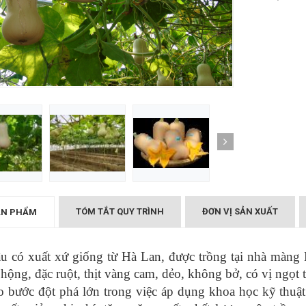
hệ Bắc Kạn - 220g
 Tiên Cô
Sơn
TÓM TẮT QUY TRÌNH
ĐƠN VỊ SẢN XUẤT
ẢN PHẨM
ậu có xuất xứ giống từ Hà Lan, được trồng tại nhà màn
hộng, đặc ruột, thịt vàng cam, dẻo, không bở, có vị ngọt 
 bước đột phá lớn trong việc áp dụng khoa học kỹ thuật