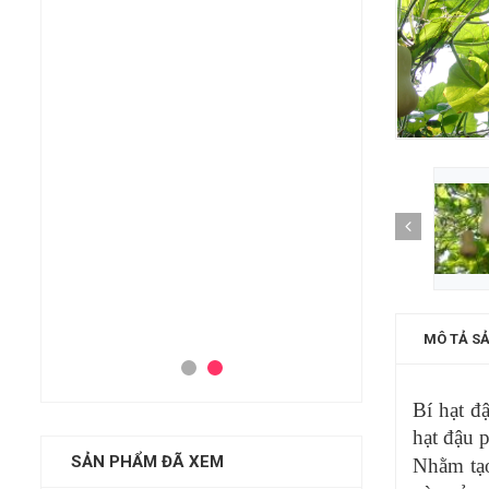
₫
000
ạn - 220g
Tinh Bột Ng
₫
000
Trà Bạch Mi
₫
000
Trà Thành 
₫
000
MÔ TẢ S
Bí hạt đ
hạt đậu p
SẢN PHẨM ĐÃ XEM
Nhằm tạo