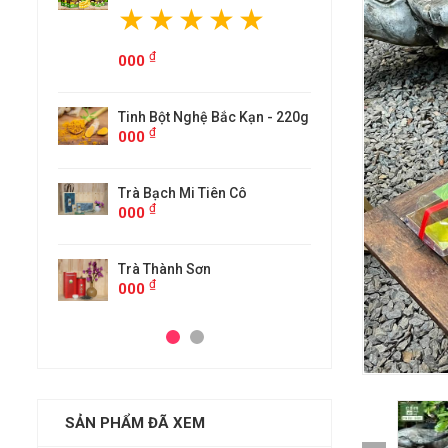
₫
0
 Bột Nghệ Bắc Kạn - 220g
₫
0
Bạch Mi Tiên Cô
₫
0
 Thành Sơn
₫
0
SẢN PHẨM ĐÃ XEM