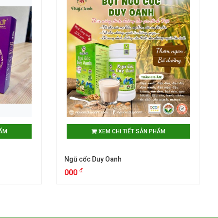
HẨM
XEM CHI TIẾT SẢN PHẨM
Ngũ cốc Duy Oanh
₫
000