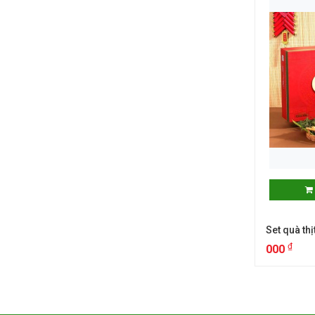
Set quà th
₫
000