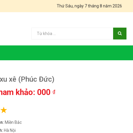
Thứ Sáu, ngày 7 tháng 8 năm 2026
xu xê (Phúc Đức)
tham khảo: 000
₫
G
ền:
Miền Bắc
h:
Hà Nội