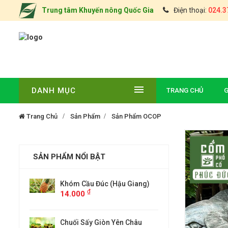
Trung tâm Khuyến nông Quốc Gia
Điện thoại:
024.3
DANH MỤC
TRANG CHỦ
G
Trang Chủ
Sản Phẩm
Sản Phẩm OCOP
SẢN PHẨM NỔI BẬT
m Cầu Đúc (Hậu Giang)
ĐẶC SẢN CHÈ TÂN CƯƠNG
₫
000
THÁI NGUYÊN(TÚI 0,5KG)
₫
000
ối Sấy Giòn Yên Châu