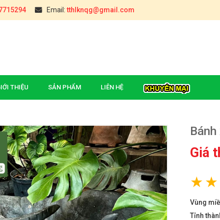
7715294
Email:
tthlknqg@gmail.com
IỚI THIỆU
SẢN PHẨM
LIÊN HỆ
Bánh 
Giá 
Khóm Cầu Đúc (Hậu Giang)
ĐẶC SẢN CHÈ TÂN CƯƠN
₫
14.000
THÁI NGUYÊN(TÚI 0,5KG)
₫
000
Vùng mi
Chuối Sấy Giòn Yên Châu
Tỉnh thàn