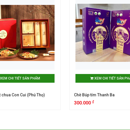
XEM CHI TIẾT SẢN PHẨM
XEM CHI TIẾT SẢN P
ịt chua Con Cui (Phú Thọ)
Chè Búp tím Thanh Ba
₫
300.000