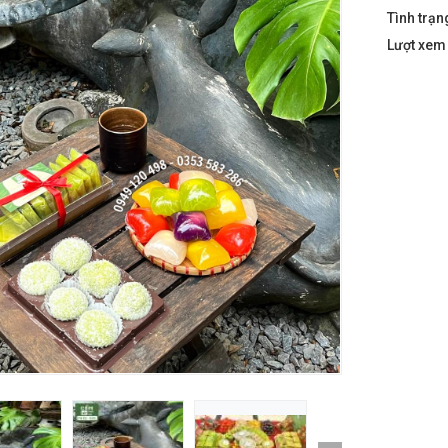
Tình trạn
Lượt xe
₫
000
Tinh Bột Nghệ Bắc Kạn - 220g
₫
000
Trà Bạch Mi Tiên Cô
₫
000
Trà Thành Sơn
₫
000