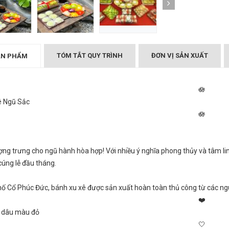
(Phúc Đức)
Bánh xu xê (Phúc Đức)
₫
000
TÓM TẮT QUY TRÌNH
ĐƠN VỊ SẢN XUẤT
ẢN PHẨM
ê Ngũ Sắc
ng trưng cho ngũ hành hòa hợp! Với nhiều ý nghĩa phong thủy và tâm lin
úng lễ đầu tháng.
ố Cổ Phúc Đức, bánh xu xê được sản xuất hoàn toàn thủ công từ các ngu
 dâu màu đỏ