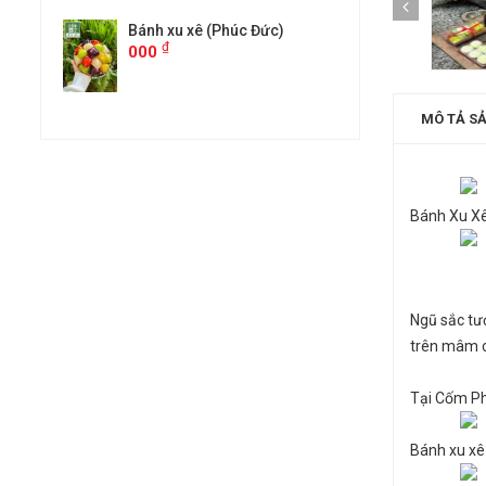
c)
Bánh xu xê (Phúc Đức)
Bánh xu xê 
₫
₫
000
000
MÔ TẢ S
Bánh Xu X
Ngũ sắc tượ
trên mâm c
Tại Cốm Ph
Bánh xu xê