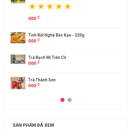
ắc Kạn - 220g
n Cô
SẢN PHẨM ĐÃ XEM