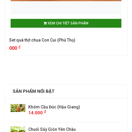
XEM CHI TIẾT SẢN PHẨM
Set quà thịt chua Con Cui (Phú Thọ)
₫
000
SẢN PHẨM NỔI BẬT
Hậu Giang)
ĐẶC SẢN CHÈ TÂN CƯƠNG 
0,5KG)
₫
000
Yên Châu