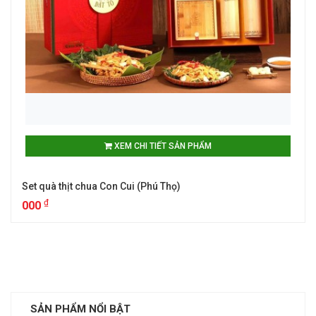
XEM CHI TIẾT SẢN PHẨM
Set quà thịt chua Con Cui (Phú Thọ)
₫
000
SẢN PHẨM NỔI BẬT