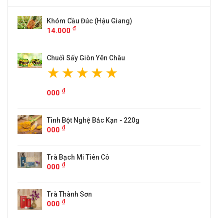
u Giang)
ĐẶC SẢN CHÈ TÂN CƯƠNG TH
0,5KG)
₫
000
n Châu
 Kạn - 220g
Cô